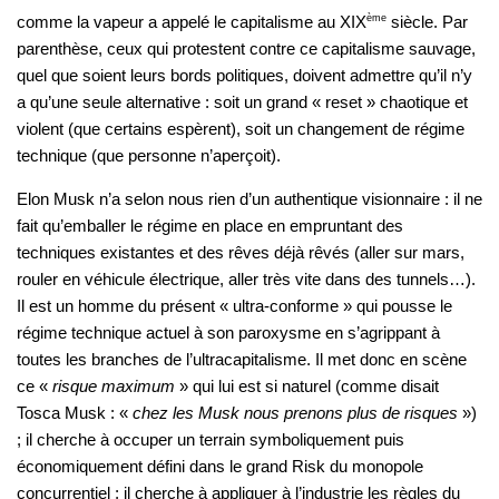
comme la vapeur a appelé le capitalisme au XIX
ème
siècle. Par
parenthèse, ceux qui protestent contre ce capitalisme sauvage,
quel que soient leurs bords politiques, doivent admettre qu’il n’y
a qu’une seule alternative : soit un grand « reset » chaotique et
violent (que certains espèrent), soit un changement de régime
technique (que personne n’aperçoit).
Elon Musk n’a selon nous rien d’un authentique visionnaire : il ne
fait qu’emballer le régime en place en empruntant des
techniques existantes et des rêves déjà rêvés (aller sur mars,
rouler en véhicule électrique, aller très vite dans des tunnels…).
Il est un homme du présent « ultra-conforme » qui pousse le
régime technique actuel à son paroxysme en s’agrippant à
toutes les branches de l’ultracapitalisme. Il met donc en scène
ce «
risque maximum
» qui lui est si naturel (comme disait
Tosca Musk : «
chez les Musk n
ous prenons plus de risques
»)
; il cherche à occuper un terrain symboliquement puis
économiquement défini dans le grand Risk du monopole
concurrentiel ; il cherche à appliquer à l’industrie les règles du