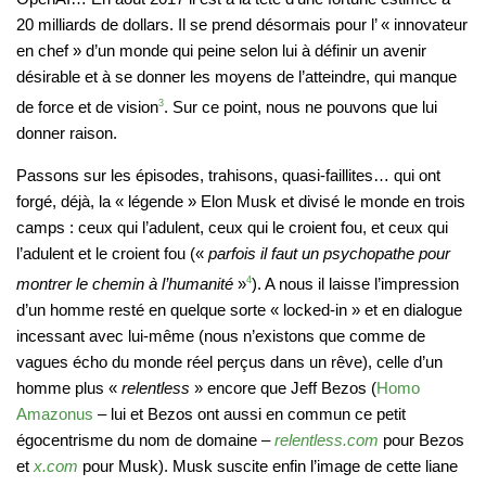
20 milliards de dollars. Il se prend désormais pour l’ « innovateur
en chef » d’un monde qui peine selon lui à définir un avenir
désirable et à se donner les moyens de l’atteindre, qui manque
de force et de vision
3
. Sur ce point, nous ne pouvons que lui
donner raison.
Passons sur les épisodes, trahisons, quasi-faillites… qui ont
forgé, déjà, la « légende » Elon Musk et divisé le monde en trois
camps : ceux qui l’adulent, ceux qui le croient fou, et ceux qui
l’adulent et le croient fou («
parfois il faut un psychopathe pour
montrer le chemin à l’humanité
»
4
). A nous il laisse l’impression
d’un homme resté en quelque sorte « locked-in » et en dialogue
incessant avec lui-même (nous n’existons que comme de
vagues écho du monde réel perçus dans un rêve), celle d’un
homme plus «
relentless
» encore que Jeff Bezos (
Homo
Amazonus
– lui et Bezos ont aussi en commun ce petit
égocentrisme du nom de domaine –
relentless.com
pour Bezos
et
x.com
pour Musk). Musk suscite enfin l’image de cette liane