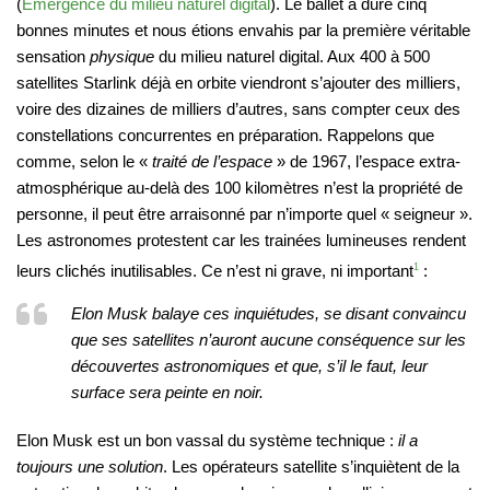
(
Émergence du milieu naturel digital
). Le ballet a duré cinq
bonnes minutes et nous étions envahis par la première véritable
sensation
physique
du milieu naturel digital. Aux 400 à 500
satellites Starlink déjà en orbite viendront s’ajouter des milliers,
voire des dizaines de milliers d’autres, sans compter ceux des
constellations concurrentes en préparation. Rappelons que
comme, selon le «
traité de l’espace
» de 1967, l’espace extra-
atmosphérique au-delà des 100 kilomètres n’est la propriété de
personne, il peut être arraisonné par n’importe quel « seigneur ».
Les astronomes protestent car les trainées lumineuses rendent
leurs clichés inutilisables. Ce n’est ni grave, ni important
1
:
Elon Musk balaye ces inquiétudes, se disant convaincu
que ses satellites n’auront aucune conséquence sur les
découvertes astronomiques et que, s’il le faut, leur
surface sera peinte en noir.
Elon Musk est un bon vassal du système technique :
il a
toujours une solution
. Les opérateurs satellite s’inquiètent de la