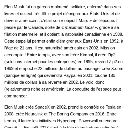
Elon Musk fut un garçon malmené, solitaire, enfermé dans ses
livres et qui eut très tôt le projet d’émigrer aux États-Unis et de
devenir américain ; c’était son « objectif Mars » de l’époque. Il
passe par le Canada, sorte de «
maximum local
», grâce à sa
filiation maternelle, et il obtient la nationalité canadienne en 1988.
Cette étape lui permet enfin d’émigrer aux États-Unis en 1992, à
l’âge de 21 ans. Il est naturalisé américain en 2002. Mission
accomplie ! Entre temps, avec son frère Kimbal, il crée Zip2
(solutions internet pour les entreprises) en 1995, revend Zip2 en
1999 et empoche 22 millions de dollars au passage, crée X.com
(banque en ligne) qui deviendra Paypal en 2001, touche 180
millions de dollars à sa revente en 2002. Le voici donc
(relativement) riche et américain. La conquête de l’espace peut
commencer.
Elon Musk crée SpaceX en 2002, prend le contrôle de Tesla en
2008, crée Neuralink et The Boring Company en 2016. Entre
temps, il lance les initiatives Hyperloop, Powerwall ou encore
OpenAI… En août 2017 il est à la tête d’une fortune estimée à