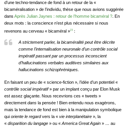
d’une techno-tendance de fond à un retour de la «
bicaméralisation » de l’individu, thèse que nous avions suggérée
dans
Après Julian Jaynes : retour de l’homme bicaméral ?
. En
deux mots : la conscience n’est plus nécessaire si nous
revenons au cerveau « bicaméral »
23
:
A strictement parler, la bicaméralité peut être décrite
comme l’internalisation neuronale d’un contrôle social
impératif passant par un processus inconscient
d’hallucinations verbales auditives similaires aux
hallucinations schizophréniques.
En faisant un peu de « science-fiction », l’idée d’un potentiel «
contrôle social impératif
» par un implant conçu par Elon Musk
est assez glaçante. Nous recevrions ces « tweets »
directement
dans
la pensée ! Bien entendu nous exagérons,
mais la tendance de fond est bien à la manipulation symbolique
qui
oriente le regard
vers la «
vie interplanétaire
», la
«
disparition du langage
» ou «
America Great Again
» … au