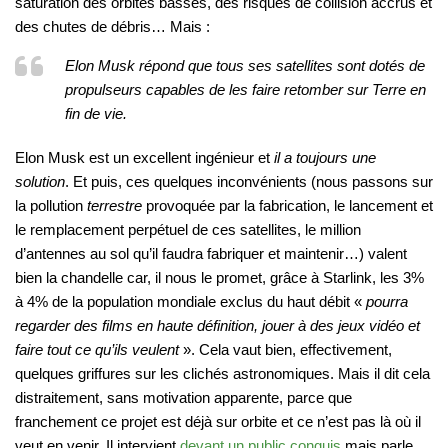
saturation des orbites basses, des risques de collision accrus et
des chutes de débris… Mais :
Elon Musk répond que tous ses satellites sont dotés de
propulseurs capables de les faire retomber sur Terre en
fin de vie.
Elon Musk est un excellent ingénieur et
il a toujours une
solution
. Et puis, ces quelques inconvénients (nous passons sur
la pollution
terrestre
provoquée par la fabrication, le lancement et
le remplacement perpétuel de ces satellites, le million
d’antennes au sol qu’il faudra fabriquer et maintenir…) valent
bien la chandelle car, il nous le promet, grâce à Starlink, les 3%
à 4% de la population mondiale exclus du haut débit «
pourra
regarder des films en haute définition, jouer à des jeux vidéo et
faire tout ce qu’ils veulent
». Cela vaut bien, effectivement,
quelques griffures sur les clichés astronomiques. Mais il dit cela
distraitement, sans motivation apparente, parce que
franchement ce projet est déjà sur orbite et ce n’est pas là où il
veut en venir. Il intervient
devant un public conquis
mais parle